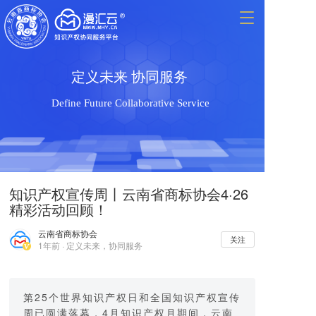
T
o
g
g
l
定义未来 协同服务 
e
n
Define Future Collaborative Service 
a
v
i
g
a
t
知识产权宣传周丨云南省商标协会4·26
i
精彩活动回顾！
o
n
云南省商标协会
关注
1年前 · 定义未来，协同服务
第25个世界知识产权日和全国知识产权宣传
周已圆满落幕，4月知识产权月期间，云南